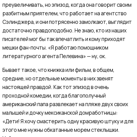
преувеличивать, но эпизод, когда она говорит своим
разбитным приятелем, что работает на агентство
Сэлинджера, и они потрясенно замолкают, выглядит
достаточно правдоподобно. Не знаю, кто из наших
писателей мог бы так впечатлить и кому приходят
мешки фан-почты. «Я работаю помощником
литературного агента Пелевина» — ну, ок.
Бывает такое, что книжка или фильм, в общем,
средние, но отдельные моменты в них звенят
настоящей правдой. Как тот эпизод в очень
проходной комедии, когда благополучный
американский папа развлекает на пляже двух своих
малышей и дочку мексиканской домработницы:
«Дети! Я хочу смастерить одну красивую штуку и для
этого мне нужны обкатанные морем стеклышки.