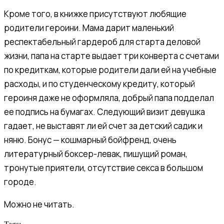
Кроме того, в книжке присутствуют любящие
родители героини. Мама дарит маленький
респектабельный гардероб для старта деловой
жизни, папа на старте выдает три конверта с счетами
по кредиткам, которые родители дали ей на учебные
расходы, и по студенческому кредиту, который
героиня даже не оформляла, добрый папа подделал
ее подпись на бумагах. Следующий визит девушка
гадает, не выставят ли ей счет за детский садик и
няню. Бонус — кошмарный бойфренд, очень
литературный боксер-левак, пишущий роман,
тронутые приятели, отсутствие секса в большом
городе.
Можно не читать.