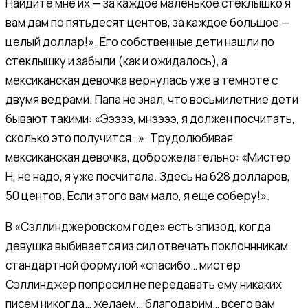
Найдите мне их — за каждое маленькое стеклышко я
вам дам по пятьдесят центов, за каждое большое —
целый доллар!». Его собственные дети нашли по
стеклышку и забыли (как и ожидалось), а
мексиканская девочка вернулась уже в темноте с
двумя ведрами. Папа не знал, что восьмилетние дети
бывают такими: «Эээээ, мнээээ, я должен посчитать,
сколько это получится…». Трудолюбивая
мексиканская девочка, доброжелательно: «Мистер
Н, не надо, я уже посчитала. Здесь на 628 долларов,
50 центов. Если этого вам мало, я еще соберу!».
В «Сэллинджеровском годе» есть эпизод, когда
девушка выбивается из сил отвечать поклоннникам
стандартной формулой «спасибо… мистер
Сэллинджер попросил не передавать ему никаких
писем никогда… желаем… благодарим… всего вам