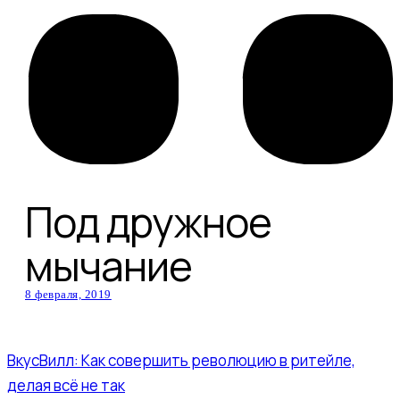
Под дружное
мычание
8 февраля, 2019
ВкусВилл: Как совершить революцию в ритейле,
делая всё не так