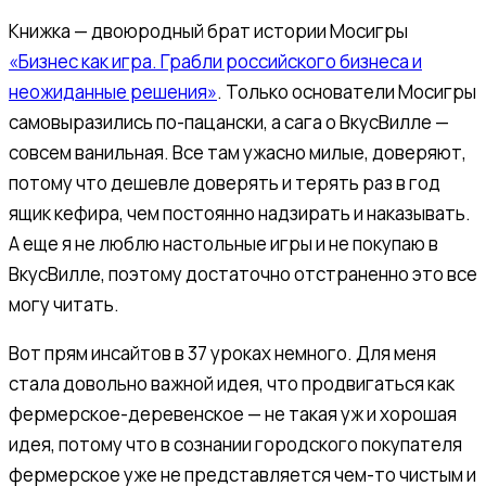
Книжка — двоюродный брат истории Мосигры
«Бизнес как игра. Грабли российского бизнеса и
неожиданные решения»
. Только основатели Мосигры
самовыразились по-пацански, а сага о ВкусВилле —
совсем ванильная. Все там ужасно милые, доверяют,
потому что дешевле доверять и терять раз в год
ящик кефира, чем постоянно надзирать и наказывать.
А еще я не люблю настольные игры и не покупаю в
ВкусВилле, поэтому достаточно отстраненно это все
могу читать.
Вот прям инсайтов в 37 уроках немного. Для меня
стала довольно важной идея, что продвигаться как
фермерское-деревенское — не такая уж и хорошая
идея, потому что в сознании городского покупателя
фермерское уже не представляется чем-то чистым и