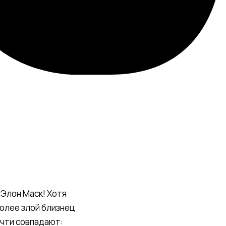
 Элон Маск! Хотя
более злой близнец
очти совпадают: