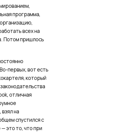
ммированием,
льная программа,
 организацию,
работать всех на
в. Потом пришлось
 постоянно
Во-первых, вот есть
кокартеля, который
х законодательства
ook, отличная
роумное
 взял на
общем спустился с
— это то, что при