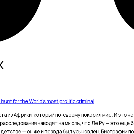
х
unt for the World’s most prolific criminal
а из Африки, который по-своему покорил мир. И это не
расследования наводят на мысль, что Ле Ру — это еще 
 детстве — он же и правда был усыновлен. Биографии п