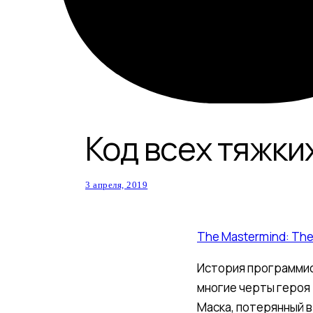
Код всех тяжки
3 апреля, 2019
The Mastermind: The h
История программист
многие черты героя 
Маска, потерянный в