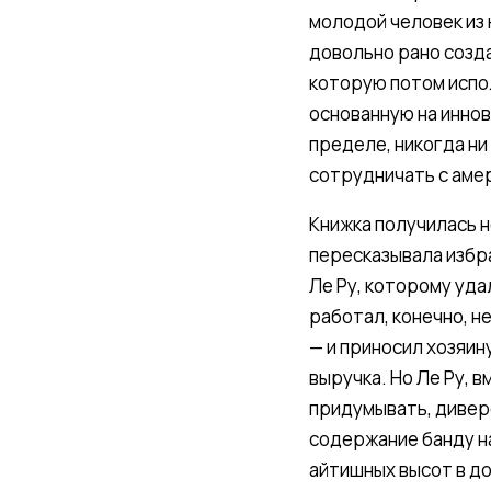
молодой человек из
довольно рано созд
которую потом испол
основанную на иннов
пределе, никогда ни
сотрудничать с аме
Книжка получилась н
пересказывала избра
Ле Ру, которому уд
работал, конечно, н
— и приносил хозяин
выручка. Но Ле Ру, 
придумывать, дивер
содержание банду н
айтишных высот в до