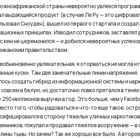
 южноафриканской страны невероятно увлекся програ
ал выдающийся продукт (в случае Ле Ру — это шифрова
ьзовал Сноуден), вышел из первого стартапа и создал
ационных принципах. Изводил сотрудников, заставлял 
 с кем не церемонился — и добился невероятных успехо
риканским правительством.
еобыкновенно увлекательная, я оторваться не могла и
нные куски. Там две замечательные линии напряжения. 
алось создать гибрид из информационной системы и нар
е совсем в белую, но достаточно ловко прятался в теня
у 250 миллионов выручки в год. Это больше, чем у Faceb
вместо того, чтобы радоваться и что-то еще такое, ост
сифицировался в сторону тяжелых уличных наркотиков,
аемников, покупал и продавал тяжелое вооружение — в 
лины тьмы. Но зачем? Так же хорошо все было. А второе 