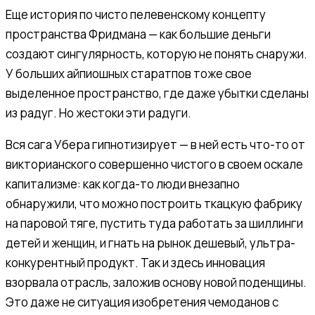
Еще история по чисто пелевенскому концепту
пространства Фридмана — как большие деньги
создают сингулярность, которую не понять снаружи.
У больших айпиошных старатпов тоже свое
выделенное пространство, где даже убытки сделаны
из радуг. Но жестоки эти радуги.
Вся сага Убера гипнотизирует — в ней есть что-то от
викторианского совершенно чистого в своем оскале
капитализме: как когда-то люди внезапно
обнаружили, что можно построить ткацкую фабрику
на паровой тяге, пустить туда работать за шиллинги
детей и женщин, и гнать на рынок дешевый, ультра-
конкурентный продукт. Так и здесь инновация
взорвала отрасль, заложив основу новой поденщины.
Это даже не ситуация изобретения чемоданов с