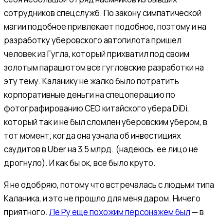
сотрудников спецслужб. По закону симпатической
магии подобное привлекает подобное, поэтому и на
разработку уберовского автопилота пришел
человек из Гугла, который прихватил под своим
золотым парашютом все гугловские разработки на
эту тему. Каланику не жалко было потратить
корпоративные деньги на спецоперацию по
фотографированию CEO китайского убера DiDi,
который так и не был сломлен уберовским убером, в
тот момент, когда она узнала об инвестициях
саудитов в Uber на 3,5 млрд. (надеюсь, ее лицо не
дрогнуло). И как бы ок, все было круто.
Я не одобряю, потому что встречалась с людьми типа
Каланика, и это не прошло для меня даром. Ничего
приятного.
Ле Ру еще похожим персонажем был
— в