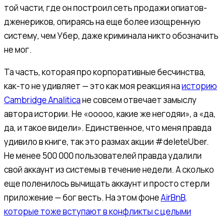
той части, где он построил сеть продажи опиатов-
дженериков, опираясь на еще более изощренную
систему, чем Убер, даже криминала никто обозначить
не мог.
Та часть, которая про корпоративные бесчинства,
как-то не удивляет — это как моя реакция на
историю
Cambridge Analitica
не совсем отвечает замыслу
автора истории. Не «ооооо, какие же негодяи», а «да,
да, и такое видели». Единственное, что меня правда
удивило в книге, так это размах акции #deleteUber.
Не менее 500 000 пользователей правда удалили
свой аккаунт из системы в течение недели. А сколько
еще поленилось вычищать аккаунт и просто стерли
приложение — бог весть. На этом фоне
AirBnB,
которые тоже вступают в конфликты с целыми