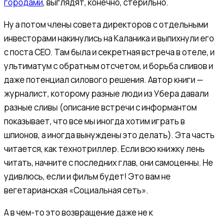
городами
, выглядят, конечно, стерильно.
Ну а потом члены совета директоров с отдельными
инвесторами накинулись на Каланика и выпихнули его
с поста CEO. Там была и секретная встреча в отеле, и
ультиматум с обратным отсчетом, и борьба сливов и
даже потенциал силового решения. Автор книги —
журналист, которому разные люди из Убера давали
разные сливы (описание встречи с информантом
показывает, что все мы иногда хотим играть в
шпионов, а иногда вынуждены это делать). Эта часть
читается, как технотриллер. Если всю книжку лень
читать, начните с последних глав, они самоценны. Не
удивлюсь, если и фильм будет! Это вам не
вегетарианская «Социальная сеть».
А в чем-то это возвращение даже не к