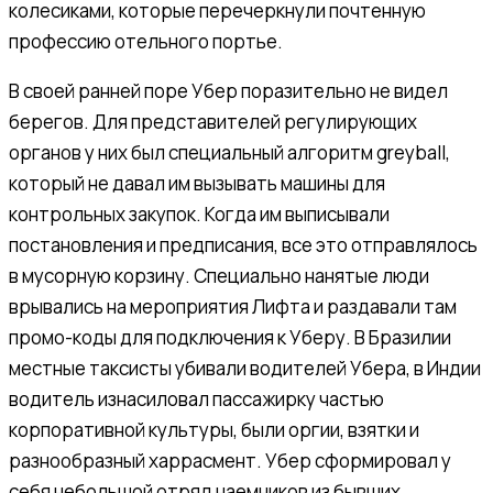
колесиками, которые перечеркнули почтенную
профессию отельного портье.
В своей ранней поре Убер поразительно не видел
берегов. Для представителей регулирующих
органов у них был специальный алгоритм greyball,
который не давал им вызывать машины для
контрольных закупок. Когда им выписывали
постановления и предписания, все это отправлялось
в мусорную корзину. Специально нанятые люди
врывались на мероприятия Лифта и раздавали там
промо-коды для подключения к Уберу. В Бразилии
местные таксисты убивали водителей Убера, в Индии
водитель изнасиловал пассажирку частью
корпоративной культуры, были оргии, взятки и
разнообразный харрасмент. Убер сформировал у
себя небольшой отряд наемников из бывших