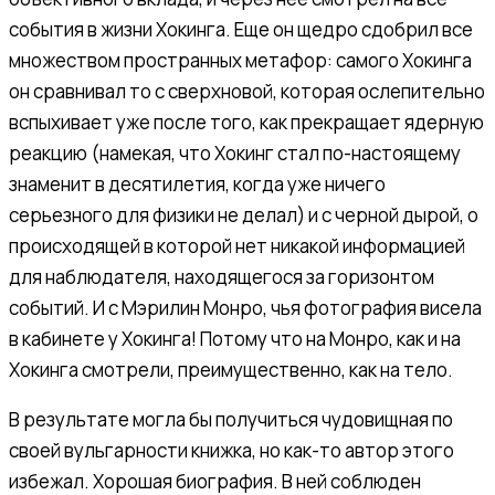
события в жизни Хокинга. Еще он щедро сдобрил все
множеством пространных метафор: самого Хокинга
он сравнивал то с сверхновой, которая ослепительно
вспыхивает уже после того, как прекращает ядерную
реакцию (намекая, что Хокинг стал по-настоящему
знаменит в десятилетия, когда уже ничего
серьезного для физики не делал) и с черной дырой, о
происходящей в которой нет никакой информацией
для наблюдателя, находящегося за горизонтом
событий. И с Мэрилин Монро, чья фотография висела
в кабинете у Хокинга! Потому что на Монро, как и на
Хокинга смотрели, преимущественно, как на тело.
В результате могла бы получиться чудовищная по
своей вульгарности книжка, но как-то автор этого
избежал. Хорошая биография. В ней соблюден