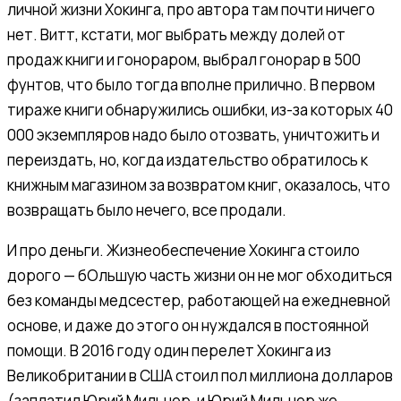
личной жизни Хокинга, про автора там почти ничего
нет. Витт, кстати, мог выбрать между долей от
продаж книги и гонораром, выбрал гонорар в 500
фунтов, что было тогда вполне прилично. В первом
тираже книги обнаружились ошибки, из-за которых 40
000 экземпляров надо было отозвать, уничтожить и
переиздать, но, когда издательство обратилось к
книжным магазином за возвратом книг, оказалось, что
возвращать было нечего, все продали.
И про деньги. Жизнеобеспечение Хокинга стоило
дорого — бОльшую часть жизни он не мог обходиться
без команды медсестер, работающей на ежедневной
основе, и даже до этого он нуждался в постоянной
помощи. В 2016 году один перелет Хокинга из
Великобритании в США стоил пол миллиона долларов
(заплатил Юрий Мильнер, и Юрий Мильнер же