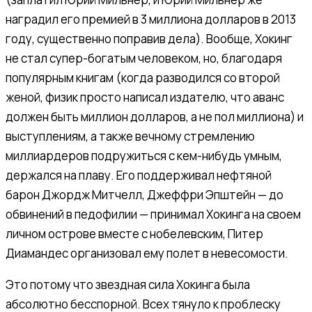
наградил его премией в 3 миллиона долларов в 2013
году, существенно поправив дела). Вообще, Хокинг
не стал супер-богатым человеком, но, благодаря
популярным книгам (когда разводился со второй
женой, физик просто написал издателю, что аванс
должен быть миллион долларов, а не пол миллиона) и
выступлениям, а также вечному стремлению
миллиардеров подружиться с кем-нибудь умным,
держался на плаву. Его поддерживал нефтяной
барон Джордж Митчелл, Джеффри Эпштейн — до
обвинений в педофилии — принимал Хокинга на своем
личном острове вместе с нобелевским, Питер
Диамандес организовал ему полет в невесомости.
Это потому что звездная сила Хокинга была
абсолютно бесспорной. Всех тянуло к проблеску