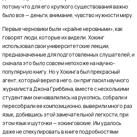
потому что для его хрупкого существования важно
было все — деньги, внимание, чувство нужности миру.
Первые черновики были «крайне неровными», как
говорят люди, которые их видели. Хокинг
использовал свои университетские лекции,
предназначенные для подготовленных слушателей, и
сначала это было совсем непохоже на научно-
популярную книгу. Но у Хокинга был прекрасный
агент, который верил в него, он пригласил научного
журналиста Джона Гриббина, вместе с несколькими
студентами они навалились на рукопись, собрали и
пересобрали ее композиционно, выверили много раз
язык, добившись этой замечательной легкости, при
этом язык и шуточки — хокинговские. Им удалось
даже не спекулировать в книге подробностями