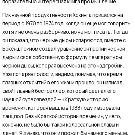
поразительно интересная книга про мышление.
Пик научной продуктивности Хокинга пришелся на
период с 1970 по 1974 год, когда он еще мог говорить,
хотя и не очень разборчиво, но не мог писать. Тогда
он показал, что черные дыры испаряются, вместе с
Бекенштейном создал уравнение энтропии черной
дыры и свое собственную формулу температуры
черной дыры, которая высечена на его надгробии.
Уже потеряв голос, и, видимо, понимая, что время
главных открытий в его жизни прошло, он написал
свой главный бестселлер, который сделал его
научной суперзвездой — «Краткую историю
времени», которая вышла в 1988 году и взорвала
танцпол. Без «Краткой истории времени», у него,
конечно, не было бы такой колоссальной славы и
денег. Я думаю, что он и прожил бы намного меньше,