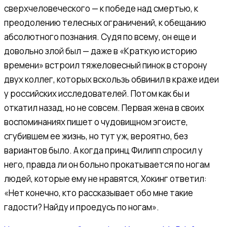
сверхчеловеческого — к победе над смертью, к
преодолению телесных ограничений, к обещанию
абсолютного познания. Судя по всему, он еще и
довольно злой был — даже в «Краткую историю
времени» встроил тяжеловесный пинок в сторону
двух коллег, которых вскользь обвинил в краже идеи
у российских исследователей. Потом как бы и
откатил назад, но не совсем. Первая жена в своих
воспоминаниях пишет о чудовищном эгоисте,
сгубившем ее жизнь, но тут уж, вероятно, без
вариантов было. А когда принц Филипп спросил у
него, правда ли он больно прокатывается по ногам
людей, которые ему не нравятся, Хокинг ответил:
«Нет конечно, кто рассказывает обо мне такие
гадости? Найду и проедусь по ногам».