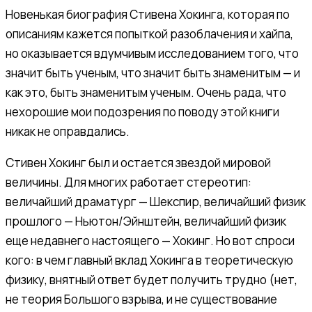
Новенькая биография Стивена Хокинга, которая по
описаниям кажется попыткой разоблачения и хайпа,
но оказывается вдумчивым исследованием того, что
значит быть ученым, что значит быть знаменитым — и
как это, быть знаменитым ученым. Очень рада, что
нехорошие мои подозрения по поводу этой книги
никак не оправдались.
Стивен Хокинг был и остается звездой мировой
величины. Для многих работает стереотип:
величайший драматург — Шекспир, величайший физик
прошлого — Ньютон/Эйнштейн, величайший физик
еще недавнего настоящего — Хокинг. Но вот спроси
кого: в чем главный вклад Хокинга в теоретическую
физику, внятный ответ будет получить трудно (нет,
не теория Большого взрыва, и не существование