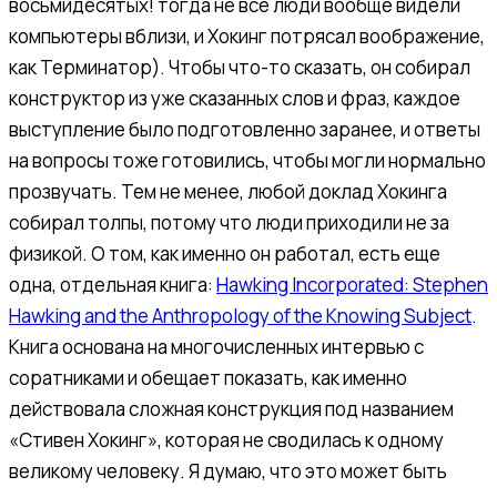
восьмидесятых! тогда не все люди вообще видели
компьютеры вблизи, и Хокинг потрясал воображение,
как Терминатор). Чтобы что-то сказать, он собирал
конструктор из уже сказанных слов и фраз, каждое
выступление было подготовленно заранее, и ответы
на вопросы тоже готовились, чтобы могли нормально
прозвучать. Тем не менее, любой доклад Хокинга
собирал толпы, потому что люди приходили не за
физикой. О том, как именно он работал, есть еще
одна, отдельная книга:
Hawking Incorporated: Stephen
Hawking and the Anthropology of the Knowing Subject
.
Книга основана на многочисленных интервью с
соратниками и обещает показать, как именно
действовала сложная конструкция под названием
«Стивен Хокинг», которая не сводилась к одному
великому человеку. Я думаю, что это может быть