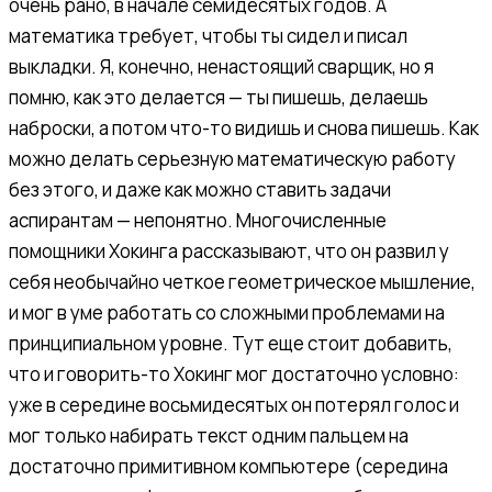
очень рано, в начале семидесятых годов. А
математика требует, чтобы ты сидел и писал
выкладки. Я, конечно, ненастоящий сварщик, но я
помню, как это делается — ты пишешь, делаешь
наброски, а потом что-то видишь и снова пишешь. Как
можно делать серьезную математическую работу
без этого, и даже как можно ставить задачи
аспирантам — непонятно. Многочисленные
помощники Хокинга рассказывают, что он развил у
себя необычайно четкое геометрическое мышление,
и мог в уме работать со сложными проблемами на
принципиальном уровне. Тут еще стоит добавить,
что и говорить-то Хокинг мог достаточно условно:
уже в середине восьмидесятых он потерял голос и
мог только набирать текст одним пальцем на
достаточно примитивном компьютере (середина