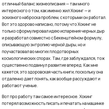
отличный баланс жизнеописания — там много
интересного о том, как именно жил Хокинг — и
эскизного наброска проблем, с которыми он работал.
Вот это здорово написано, потому что Хокинг не
только сформулировал идею испарения черных дыр
и разработал совместно с Бекенштейном формулу,
описывающую энтропию черной дыры, но и
поучаствовал во многих плодотворных
космологических спорах. Там, где заблуждался, тож
существенно подвинул развитие вперед. Как мне
кажется, это здоровская часть книги, поскольку она
отдаленно дает понять, как вообще рассуждают и
работают ученые.
Вот про работу там самое интересное. Хокинг
потерял возможность писать и печатать на машинке