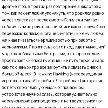
фрагментов: в третий раз повторение анекдотов о
том, как Хокинг любил упомянуть, что родился ровно
через триста лет после смерти Галилея и считает
себя чуть ли не реинкарнацией, или как он «случайно»
переезжал коляской ноги несимпатичных ему людей,
начинает казаться неряшливостью при работе с
черновиками. Я приписываю этот ход еще и нынешней
моде на небанальные биографии, в которых нельзя
просто взять и описать жизненный путь героя, а надо
как-то очень хитро все закрутить и связать с некой
большой идеей. В Hawking Hawking (непереводимая
игра слов, типа «Ястребить Ястребова») автор взял
вот эту свою главную мысль о глобальном
устройстве научной славы, которая удивительно
неравномерно распределена, и не так уж зависит от
объективного вклада, и через нее смотрел на все