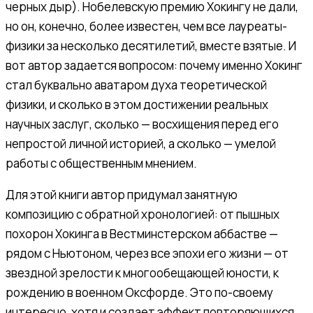
черных дыр). Нобелевскую премию Хокингу не дали,
но он, конечно, более известен, чем все лауреаты-
физики за несколько десятилетий, вместе взятые. И
вот автор задается вопросом: почему именно Хокинг
стал буквально аватаром духа теоретической
физики, и сколько в этом достижении реальных
научных заслуг, сколько — восхищения перед его
непростой личной историей, а сколько — умелой
работы с общественным мнением.
Для этой книги автор придумал занятную
композицию с обратной хронологией: от пышных
похорон Хокинга в Вестминстерском аббастве —
рядом с Ньютоном, через все эпохи его жизни — от
звездной зрелости к многообещающей юности, к
рождению в военном Оксфорде. Это по-своему
интересно, хотя и создает эффект повторяющихся