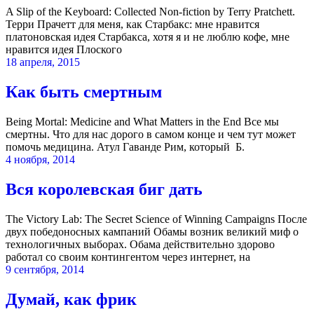
A Slip of the Keyboard: Collected Non-fiction by Terry Pratchett.
Терри Прачетт для меня, как Старбакс: мне нравится
платоновская идея Старбакса, хотя я и не люблю кофе, мне
нравится идея Плоского
18 апреля, 2015
Как быть смертным
Being Mortal: Medicine and What Matters in the End Все мы
смертны. Что для нас дорого в самом конце и чем тут может
помочь медицина. Атул Гаванде Рим, который Б.
4 ноября, 2014
Вся королевская биг дать
The Victory Lab: The Secret Science of Winning Campaigns После
двух победоносных кампаний Обамы возник великий миф о
технологичных выборах. Обама действительно здорово
работал со своим контингентом через интернет, на
9 сентября, 2014
Думай, как фрик